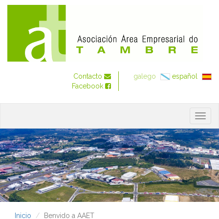
Contacto
galego
español
Facebook
Togg
navig
Inicio
Benvido a AAET