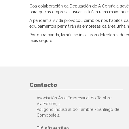
Coa colaboración da Deputación de A Coruña a trav
para que as empresas usuarias teñan unha maior acces
A pandemia vivida provocou cambios nos hábitos das ac
equipamentos permitirán ás empresas da área unha ma
Por outra banda, tamén se instalaron detectores de c
máis seguro.
Contacto
Asociación Área Empresarial do Tambre
Vía Edison, 1
Polígono Industrial do Tambre - Santiago de
Compostela
Tlf. 981 55 28 50