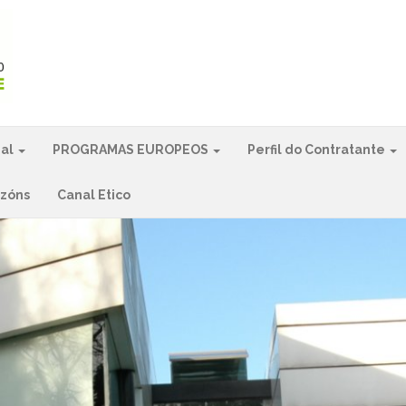
ial
PROGRAMAS EUROPEOS
Perfil do Contratante
azóns
Canal Etico